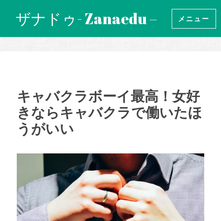
コ
ザナドゥ- Zanaedu –
メニュー
ン
テ
ン
ツ
へ
キャバクラボーイ最高！女好
移
きならキャバクラで働いたほ
動
うがいい